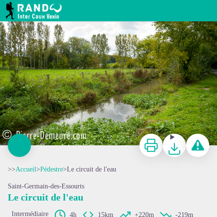
Le circuit de l'eau
RANDO INTER CAUX VEXIN
Imprimer
Télécharger
Signaler 
>>
Accueil
>
Pédestre
>
Le circuit de l'eau
Saint-Germain-des-Essourts
Le circuit de l'eau
Intermédiaire
4h
15km
+220m
-219m