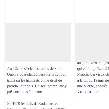
Histoire de Vieux-Manoir
Église Notre-Dame 
Dès le 9ème siècle, des écrits témoignent
L'église possède un
de deux miracles relatifs au roi Charles et
siècle et une nef et 
Voir l'image en plein écran
à ses sujets, dans un palais nommé Vetus
16ème siècle/ Vers 1
Domus, Vetera Domus et Veteros
saint Crespin, saint 
Domos, situé près de Rouen.
et sainte Justine son
au père Bernard, pro
Au 12ème siècle, les moins de Saint-
qui en fait présent à 
Ouen y possèdent divers biens dont un
Manoir. Un vieux ch
taillis où les habitants ont le droit de
à la fin du 19ème siè
prendre leur bois. Un seul patron laïc y
une Vierge, appelée
présente alors à la cure.
Vieux-Manoir.
En 1649 les fiefs de Eudemare et