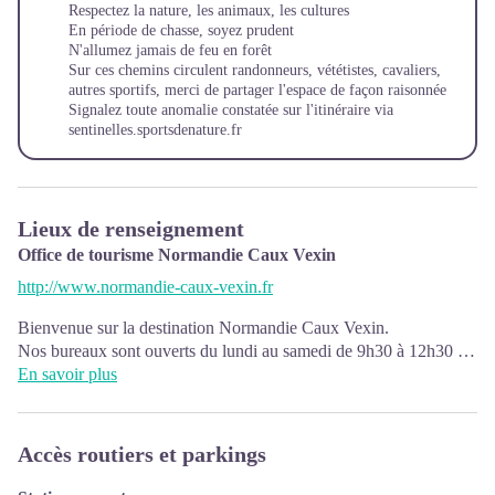
Respectez la nature, les animaux, les cultures
En période de chasse, soyez prudent
N'allumez jamais de feu en forêt
Sur ces chemins circulent randonneurs, vététistes, cavaliers,
autres sportifs, merci de partager l'espace de façon raisonnée
Signalez toute anomalie constatée sur l'itinéraire via
sentinelles.sportsdenature.fr
Lieux de renseignement
Office de tourisme Normandie Caux Vexin
http://www.normandie-caux-vexin.fr
Bienvenue sur la destination Normandie Caux Vexin.
Nos bureaux sont ouverts du lundi au samedi de 9h30 à 12h30 et
de 14h00 à 17h30
En savoir plus
Adresse : Office de Tourisme Normandie Caux Vexin, 42 Place
du Général de Gaulle - 76750 BUCHY
Numéro de téléphone unique : +33 (0)2 35 23 19 90
Accès routiers et parkings
E-mail :
contact@normandie-caux-vexin.com
Retrouvez toutes les informations touristiques du territoire sur