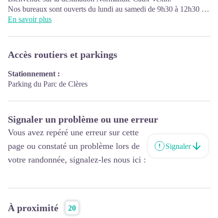
Nos bureaux sont ouverts du lundi au samedi de 9h30 à 12h30 et
de 14h00 à 17h30
En savoir plus
Adresse : Office de Tourisme Normandie Caux Vexin, 42 Place
du Général de Gaulle - 76750 BUCHY
Numéro de téléphone unique : +33 (0)2 35 23 19 90
Accès routiers et parkings
E-mail :
contact@normandie-caux-vexin.com
Retrouvez toutes les informations touristiques du territoire sur
Stationnement :
www.normandie-caux-vexin.com
Parking du Parc de Clères
Signaler un problème ou une erreur
Vous avez repéré une erreur sur cette
page ou constaté un problème lors de
Signaler
votre randonnée, signalez-les nous ici :
À proximité
20