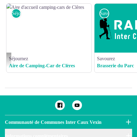
Séjournez
Savourez
Séjournez
Savourez
Aire d'accueil camping-cars de Clères - ©CDT76-Y.Leroux
Aire de Camping-Car de Clères
Brasserie du Parc
Communauté de Communes Inter Caux Vexin
Informations complémentaires