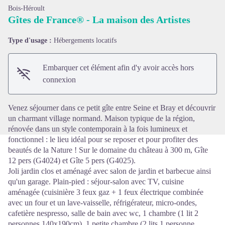
Bois-Héroult
Gîtes de France® - La maison des Artistes
Type d'usage :
Hébergements locatifs
Voir l'image en plein écran
Embarquer cet élément afin d'y avoir accès hors
connexion
Venez séjourner dans ce petit gîte entre Seine et Bray et découvrir
un charmant village normand. Maison typique de la région,
rénovée dans un style contemporain à la fois lumineux et
fonctionnel : le lieu idéal pour se reposer et pour profiter des
beautés de la Nature ! Sur le domaine du château à 300 m, Gîte
12 pers (G4024) et Gîte 5 pers (G4025).
Joli jardin clos et aménagé avec salon de jardin et barbecue ainsi
qu'un garage. Plain-pied : séjour-salon avec TV, cuisine
aménagée (cuisinière 3 feux gaz + 1 feux électrique combinée
avec un four et un lave-vaisselle, réfrigérateur, micro-ondes,
cafetière nespresso, salle de bain avec wc, 1 chambre (1 lit 2
personnes 140x190cm), 1 petite chambre (2 lits 1 personne