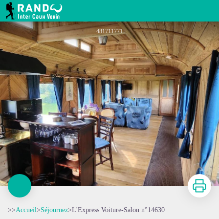
L'Express Voiture-Salon n°14630
RANDO INTER CAUX VEXIN
481711771
Imprimer
>>
Accueil
>
Séjournez
>
L'Express Voiture-Salon n°14630