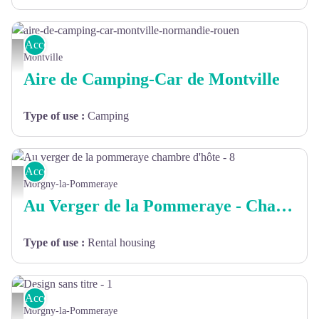
Accommodation
aire-de-camping-car-montville-normandie-rouen
Montville
Aire de Camping-Car de Montville
Type of use
:
Camping
Accommodation
Au verger de la pommeraye chambre d'hôte - 8
Morgny-la-Pommeraye
Au Verger de la Pommeraye - Chambre d'Hôtes
Type of use
:
Rental housing
Accommodation
Design sans titre - 1 - Louis Girard 2024
Morgny-la-Pommeraye