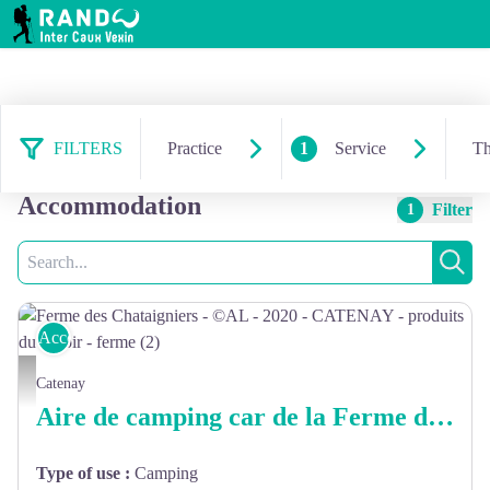
RANDO INTER CAUX VEXIN
FILTERS
Practice
1
Service
T
73 results service:
Accommodation
Filter
1
Search
Sear
Accommodation
Ferme des Chataigniers - ©AL - 2020 - CATENAY - produits du terroir - ferme (2)
Catenay
Aire de camping car de la Ferme des Châtaigniers
Type of use
:
Camping