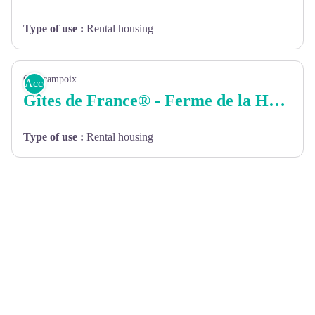
Type of use
:
Rental housing
Quincampoix
Accommodation
Gîtes de France® - Ferme de la Houssaye
Type of use
:
Rental housing