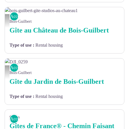
Accommodation
bois-guilbert-gite-studios-au-chateau1 - ©JMdePAS
Bois-Guilbert
Gîte au Château de Bois-Guilbert
Type of use
:
Rental housing
Accommodation
DJI_0259
Bois-Guilbert
Gîte du Jardin de Bois-Guilbert
Type of use
:
Rental housing
Clères
Accommodation
Gîtes de France® - Chemin Faisant