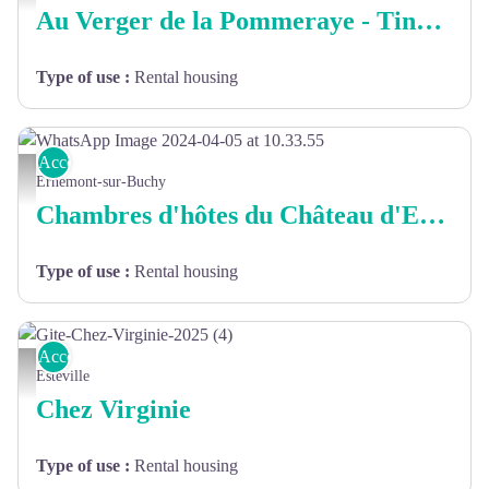
Au Verger de la Pommeraye - Tiny House
Type of use
:
Rental housing
Accommodation
WhatsApp Image 2024-04-05 at 10.33.55
Ernemont-sur-Buchy
Chambres d'hôtes du Château d'Ernemont-sur-Buchy
Type of use
:
Rental housing
Accommodation
Gite-Chez-Virginie-2025 (4)
Esteville
Chez Virginie
Type of use
:
Rental housing