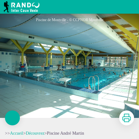
Piscine André Martin
RANDO INTER CAUX VEXIN
Piscine de Montville - © CCPNOR Montville
Imprimer
>>
Accueil
>
Découvrez
>
Piscine André Martin